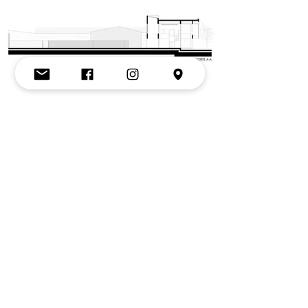
DRAP - Sucursal Juan B. Justo
Remodelación y ampliación
Año: 2019
Ubicación: Mar del Plata, Buenos Aires.
Estado: Terminada
Superficie cubierta: 1335 m2
Equipo de proyecto:
arq. Eugenio Fernández,
arq. Pablo Palauro, arq. Ireneo Niz
Colaboradores: Eugenio Cepeda, Alvaro