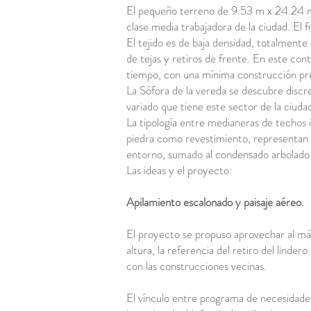
El pequeño terreno de 9.53 m x 24.24 m, 
clase media trabajadora de la ciudad. El 
El tejido es de baja densidad, totalmente
de tejas y retiros de frente. En este con
tiempo, con una mínima construcción pre
La Sófora de la vereda se descubre disc
variado que tiene este sector de la ciuda
La tipología entre medianeras de techos i
piedra como revestimiento, representan la
entorno, sumado al condensado arbolado
Las ideas y el proyecto:
Apilamiento escalonado y paisaje aéreo.
El proyecto se propuso aprovechar al máx
altura, la referencia del retiro del linde
con las construcciones vecinas.
El vínculo entre programa de necesidades