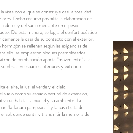
la vista con el que se construye casi la totalidad
iores. Dicho recurso posibilita la elaboración de
linderos y del suelo mediante un espesor
acto. De esta manera, se logra el confort acústico
micamente la casa de su contacto con el exterior.
e hormigón se rellenan según las exigencias de
. Para ello, se emplearon bloques premoldeados
patrón de combinación aporta “movimiento” a las
y sombras en espacios interiores y exteriores.
ta el aire, la luz, el verde y el cielo.
 el suelo como su espacio natural de expansión,
iva de habitar la ciudad y su ambiente. La
pan “la llanura pampeana”, y la casa trata de
el sol, donde sentir y transmitir la memoria del