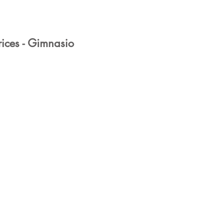
trices - Gimnasio
.